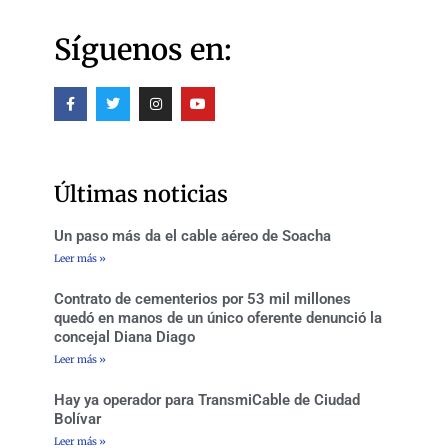
Síguenos en:
F
T
I
Y
a
w
n
o
c
i
s
u
e
t
t
t
b
t
a
u
o
e
g
b
o
r
r
e
Últimas noticias
k
a
-
m
f
Un paso más da el cable aéreo de Soacha
Leer más »
Contrato de cementerios por 53 mil millones
quedó en manos de un único oferente denunció la
concejal Diana Diago
Leer más »
Hay ya operador para TransmiCable de Ciudad
Bolívar
Leer más »