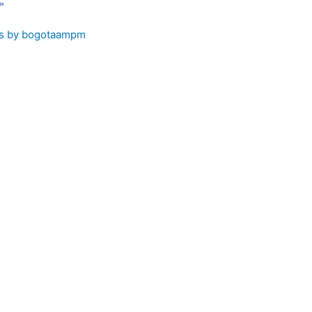
 »
s by bogotaampm