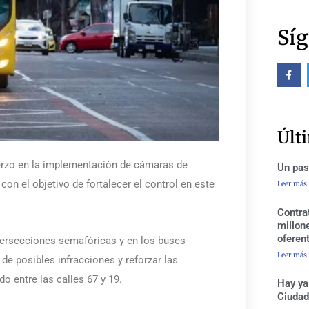
Síg
F
a
c
e
b
o
o
Últ
k
-
f
erzo en la implementación de cámaras de
Un pas
 con el objetivo de fortalecer el control en este
Leer más
Contra
millon
oferen
tersecciones semafóricas y en los buses
Leer más
de posibles infracciones y reforzar las
o entre las calles 67 y 19.
Hay ya
Ciudad