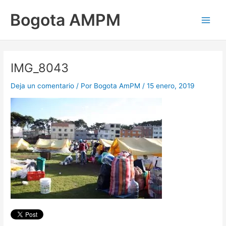
Ir
Main
Bogota AMPM
al
Men
contenido
IMG_8043
Deja un comentario
/ Por
Bogota AmPM
/
15 enero, 2019