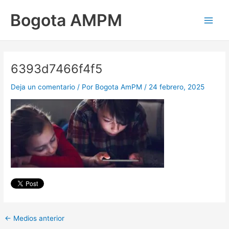
Ir
Main
Bogota AMPM
al
Men
contenido
6393d7466f4f5
Deja un comentario
/ Por
Bogota AmPM
/
24 febrero, 2025
←
Medios anterior