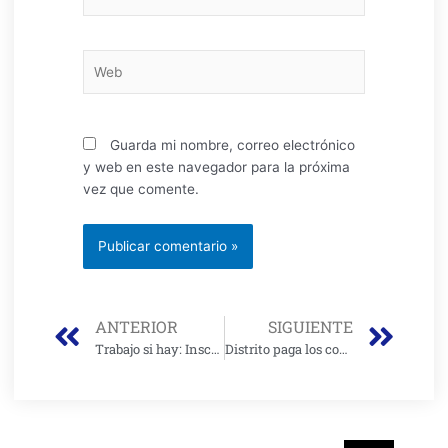
electrónico*
Web
Guarda mi nombre, correo electrónico
y web en este navegador para la próxima
vez que comente.
Prev
Nex
ANTERIOR
SIGUIENTE
Trabajo si hay: Inscríbase en plataforma y podrá optar por uno de los 4 mil empleos temporales en Distrito
Distrito paga los comparendos de los vehículos asignados a los concejales: Marisol Gómez
Buscar