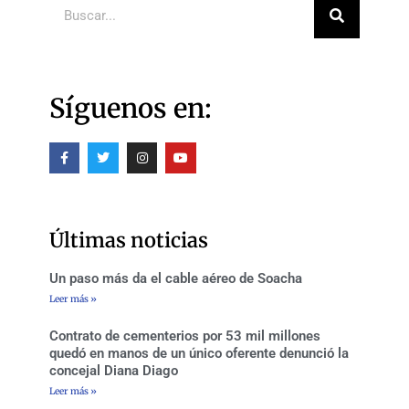
Síguenos en:
F
T
I
Y
a
w
n
o
c
i
s
u
e
t
t
t
b
t
a
u
o
e
g
b
o
r
r
e
Últimas noticias
k
a
-
m
f
Un paso más da el cable aéreo de Soacha
Leer más »
Contrato de cementerios por 53 mil millones
quedó en manos de un único oferente denunció la
concejal Diana Diago
Leer más »