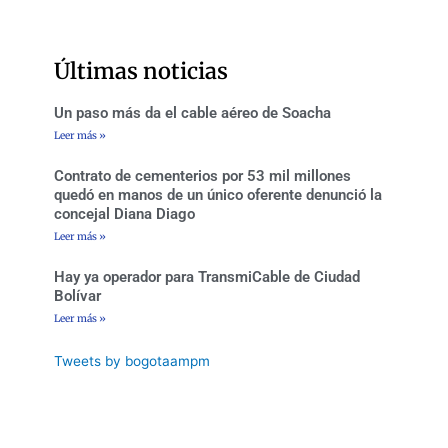
e
t
t
t
b
t
a
u
o
e
g
b
o
r
r
e
Últimas noticias
k
a
-
m
f
Un paso más da el cable aéreo de Soacha
Leer más »
Contrato de cementerios por 53 mil millones
quedó en manos de un único oferente denunció la
concejal Diana Diago
Leer más »
Hay ya operador para TransmiCable de Ciudad
Bolívar
Leer más »
Tweets by bogotaampm