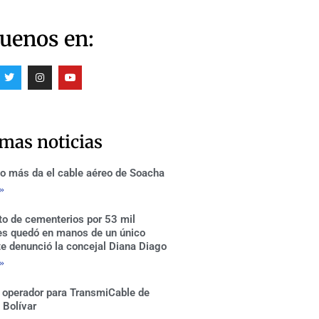
uenos en:
T
I
Y
w
n
o
i
s
u
t
t
t
t
a
u
e
g
b
r
r
e
imas noticias
a
m
o más da el cable aéreo de Soacha
 »
to de cementerios por 53 mil
es quedó en manos de un único
te denunció la concejal Diana Diago
 »
 operador para TransmiCable de
 Bolívar