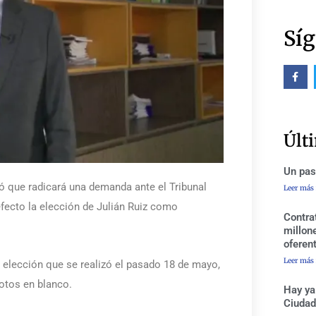
Síg
F
a
c
e
b
o
o
Últ
k
-
f
Un pas
ó que radicará una demanda ante el Tribunal
Leer más
fecto la elección de Julián Ruiz como
Contra
millon
oferen
Leer más
a elección que se realizó el pasado 18 de mayo,
votos en blanco.
Hay ya
Ciudad