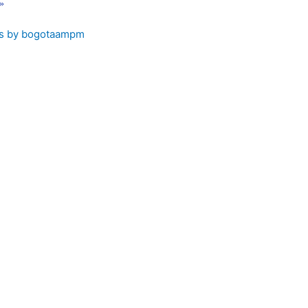
 »
s by bogotaampm