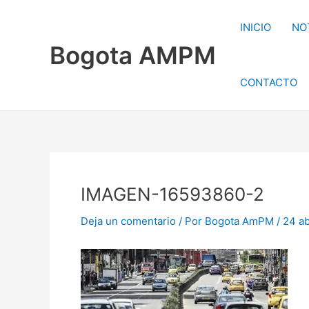
Ir
al
INICIO
NO
contenido
Bogota AMPM
CONTACTO
IMAGEN-16593860-2
Deja un comentario
/ Por
Bogota AmPM
/
24 ab