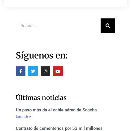
Buscar
Síguenos en:
F
T
I
Y
a
w
n
o
c
i
s
u
e
t
t
t
b
t
a
u
o
e
g
b
o
r
r
e
Últimas noticias
k
a
-
m
f
Un paso más da el cable aéreo de Soacha
Leer más »
Contrato de cementerios por 53 mil millones