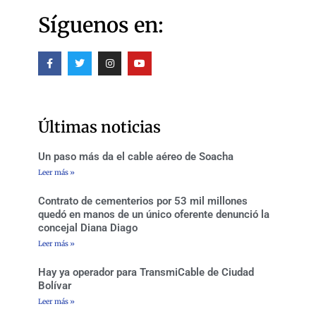
Síguenos en:
F
T
I
Y
a
w
n
o
c
i
s
u
e
t
t
t
b
t
a
u
o
e
g
b
o
r
r
e
Últimas noticias
k
a
-
m
f
Un paso más da el cable aéreo de Soacha
Leer más »
Contrato de cementerios por 53 mil millones
quedó en manos de un único oferente denunció la
concejal Diana Diago
Leer más »
Hay ya operador para TransmiCable de Ciudad
Bolívar
Leer más »