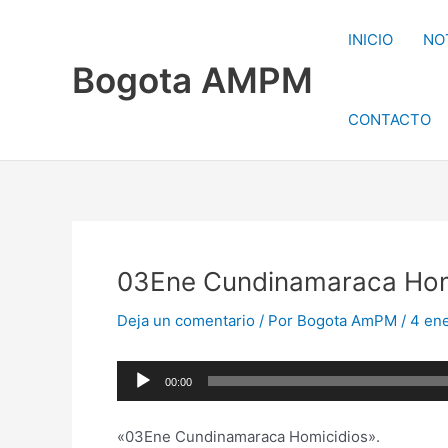
Ir
al
INICIO
NO
contenido
Bogota AMPM
CONTACTO
03Ene Cundinamaraca Hom
Deja un comentario
/ Por
Bogota AmPM
/
4 ene
Reproductor
00:00
de
audio
«03Ene Cundinamaraca Homicidios».