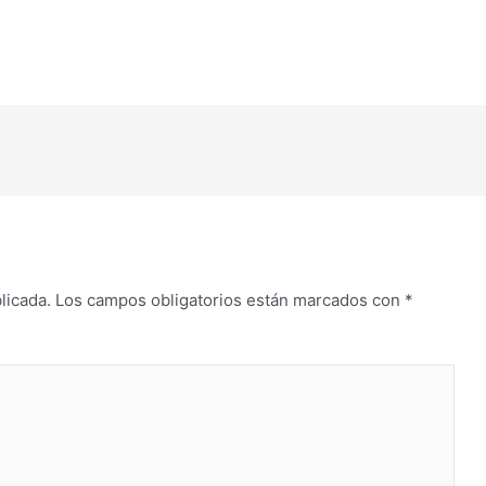
flecha
arriba/abajo
para
aumentar
o
disminuir
el
volumen.
licada.
Los campos obligatorios están marcados con
*