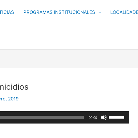
TICIAS
PROGRAMAS INSTITUCIONALES
LOCALIDAD
icidios
ro, 2019
Utiliza
00:00
las
teclas
de