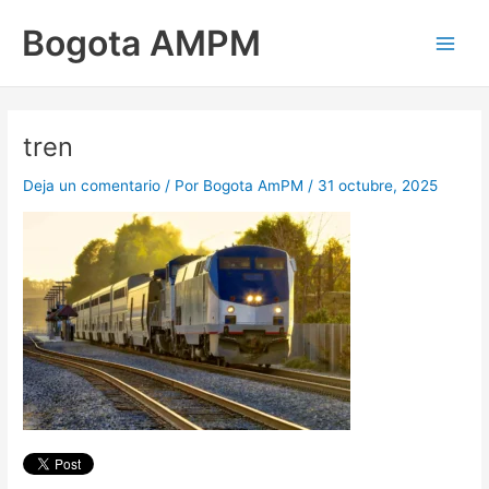
Ir
Main
Bogota AMPM
al
Men
contenido
tren
Deja un comentario
/ Por
Bogota AmPM
/
31 octubre, 2025