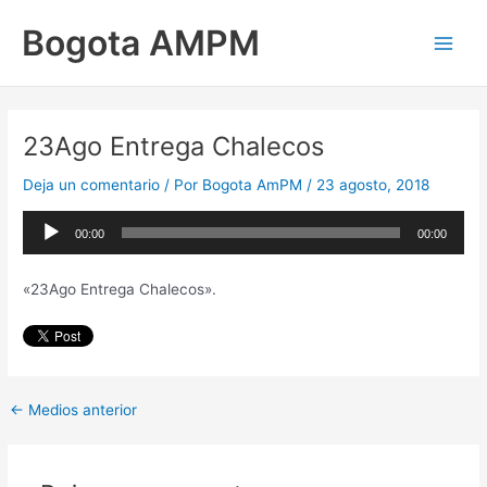
Ir
Main
Bogota AMPM
al
Men
contenido
23Ago Entrega Chalecos
Deja un comentario
/ Por
Bogota AmPM
/
23 agosto, 2018
Reproductor
00:00
00:00
de
audio
«23Ago Entrega Chalecos».
←
Medios anterior