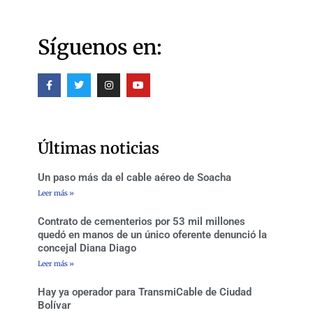
Síguenos en:
F
T
I
Y
a
w
n
o
c
i
s
u
e
t
t
t
b
t
a
u
o
e
g
b
o
r
r
e
Últimas noticias
k
a
-
m
f
Un paso más da el cable aéreo de Soacha
Leer más »
Contrato de cementerios por 53 mil millones
quedó en manos de un único oferente denunció la
concejal Diana Diago
Leer más »
Hay ya operador para TransmiCable de Ciudad
Bolívar