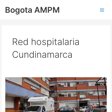
Ir
Main
Bogota AMPM
al
Men
contenido
Red hospitalaria
Cundinamarca
Cundinamarca
al
borde
del
colapso
hospitalario