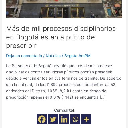
Bogotá
están
a
punto
de
Más de mil procesos disciplinarios
prescribir
en Bogotá están a punto de
prescribir
Deja un comentario
/
Noticias
/
Bogota AmPM
La Personería de Bogotá advirtió que más de mil procesos
disciplinarios contra servidores públicos podrían prescribir
debido a vencimientos en sus términos de trámite. De acuerdo
con la entidad, de los 11.892 procesos que adelantan las 52
entidades del Distrito, 1.068 (8,2 %) están en riesgo de
prescripción; apenas el 9,6 % (1.142) se encuentra […]
Comparte!