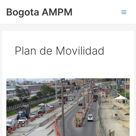
Ir
Main
Bogota AMPM
al
Men
contenido
Plan de Movilidad
Nuevo
Plan
de
Movilidad
en
Soacha