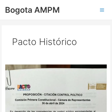
Ir
Main
Bogota AMPM
al
Men
contenido
Pacto Histórico
En
la
Cámara
de
Representantes
citan
al
alcalde
por