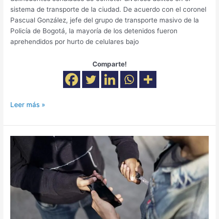
sistema de transporte de la ciudad. De acuerdo con el coronel
Pascual González, jefe del grupo de transporte masivo de la
Policía de Bogotá, la mayoría de los detenidos fueron
aprehendidos por hurto de celulares bajo
Comparte!
Leer más »
Hurto
a
celulares
en
Bogotá
disminuyó
en
un