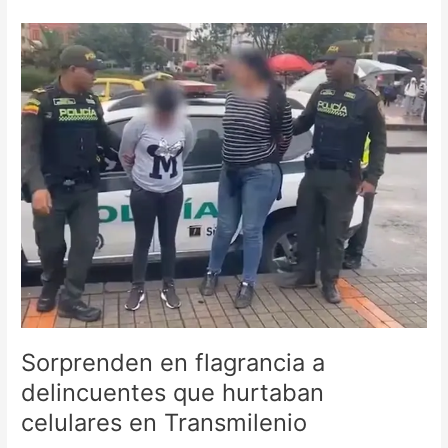
Sorprenden
en
flagrancia
a
delincuentes
que
hurtaban
celulares
en
Transmilenio
Sorprenden en flagrancia a
delincuentes que hurtaban
celulares en Transmilenio