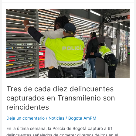
Tres
de
cada
diez
delincuentes
capturados
en
Transmilenio
son
reincidentes
Tres de cada diez delincuentes
capturados en Transmilenio son
reincidentes
Deja un comentario
/
Noticias
/
Bogota AmPM
En la última semana, la Policía de Bogotá capturó a 61
delincuentes señalados de cometer diversos delitos en el