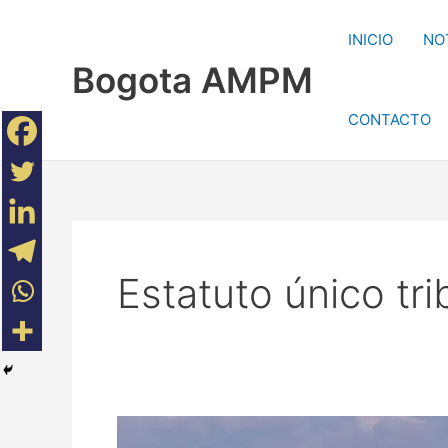
Ir
al
INICIO
NO
contenido
Bogota AMPM
CONTACTO
Estatuto único tri
Bogotá