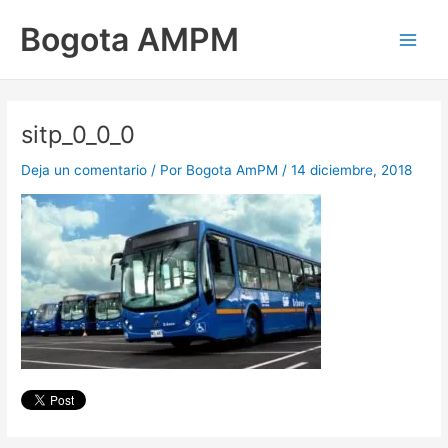
Ir
Main
Bogota AMPM
al
Men
contenido
sitp_0_0_0
Deja un comentario
/ Por
Bogota AmPM
/
14 diciembre, 2018