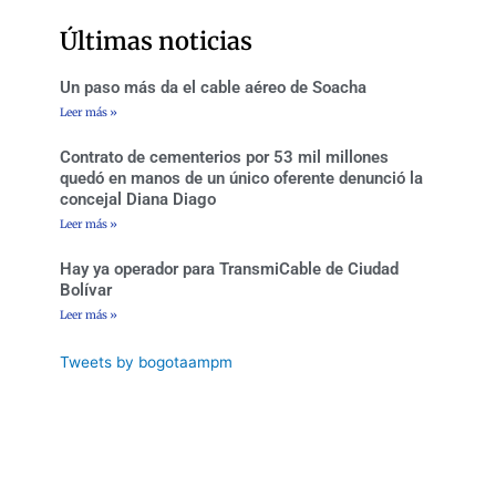
o
e
g
b
o
r
r
e
Últimas noticias
k
a
-
m
f
Un paso más da el cable aéreo de Soacha
Leer más »
Contrato de cementerios por 53 mil millones
quedó en manos de un único oferente denunció la
concejal Diana Diago
Leer más »
Hay ya operador para TransmiCable de Ciudad
Bolívar
Leer más »
Tweets by bogotaampm