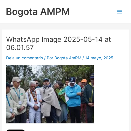
Ir
Main
Bogota AMPM
al
Men
contenido
WhatsApp Image 2025-05-14 at
06.01.57
Deja un comentario
/ Por
Bogota AmPM
/
14 mayo, 2025