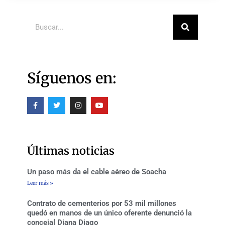
Buscar
Síguenos en:
F
T
I
Y
a
w
n
o
c
i
s
u
e
t
t
t
b
t
a
u
o
e
g
b
o
r
r
e
Últimas noticias
k
a
-
m
f
Un paso más da el cable aéreo de Soacha
Leer más »
Contrato de cementerios por 53 mil millones
quedó en manos de un único oferente denunció la
concejal Diana Diago