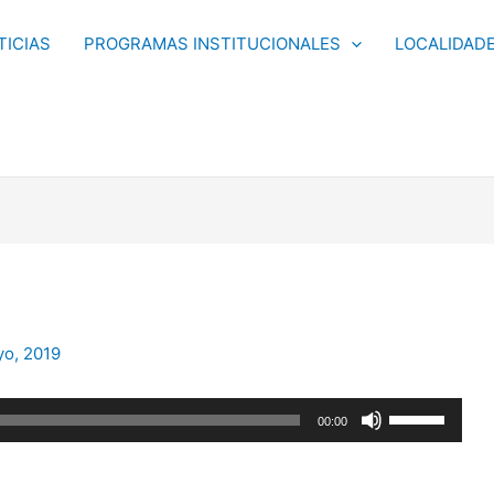
TICIAS
PROGRAMAS INSTITUCIONALES
LOCALIDAD
yo, 2019
Utiliza
00:00
las
teclas
de