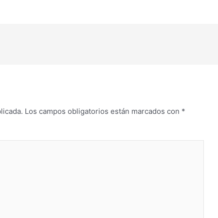
flecha
arriba/abajo
para
aumentar
o
disminuir
el
volumen.
licada.
Los campos obligatorios están marcados con
*