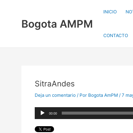
Ir
al
INICIO
NO
contenido
Bogota AMPM
CONTACTO
SitraAndes
Deja un comentario
/ Por
Bogota AmPM
/
7 ma
Reproductor
00:00
de
audio