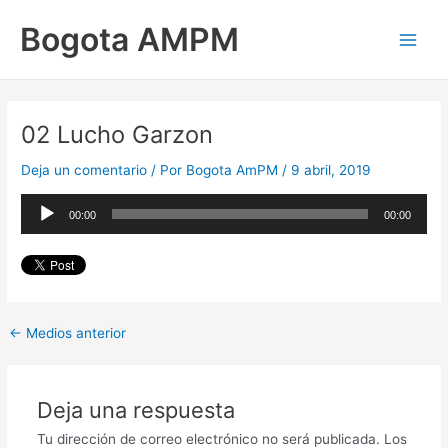
Ir
Main
Bogota AMPM
al
Men
contenido
02 Lucho Garzon
Deja un comentario
/ Por
Bogota AmPM
/
9 abril, 2019
Reproductor
00:00
00:00
de
audio
←
Medios anterior
Deja una respuesta
Tu dirección de correo electrónico no será publicada.
Los