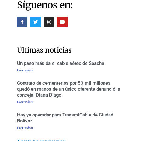
Síguenos en:
F
T
I
Y
a
w
n
o
c
i
s
u
e
t
t
t
b
t
a
u
o
e
g
b
o
r
r
e
Últimas noticias
k
a
-
m
f
Un paso más da el cable aéreo de Soacha
Leer más »
Contrato de cementerios por 53 mil millones
quedó en manos de un único oferente denunció la
concejal Diana Diago
Leer más »
Hay ya operador para TransmiCable de Ciudad
Bolívar
Leer más »