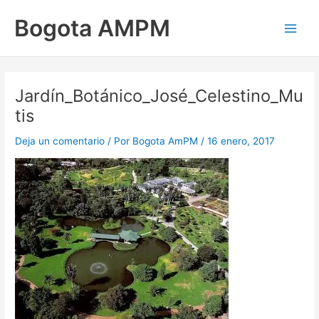
Ir
Main
Bogota AMPM
al
Men
contenido
Jardín_Botánico_José_Celestino_Mu
tis
Deja un comentario
/ Por
Bogota AmPM
/
16 enero, 2017