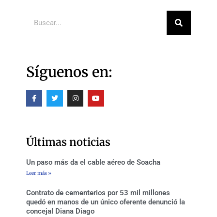
Buscar
Síguenos en:
F
T
I
Y
a
w
n
o
c
i
s
u
e
t
t
t
b
t
a
u
o
e
g
b
o
r
r
e
Últimas noticias
k
a
-
m
f
Un paso más da el cable aéreo de Soacha
Leer más »
Contrato de cementerios por 53 mil millones
quedó en manos de un único oferente denunció la
concejal Diana Diago