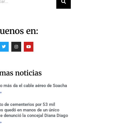
uenos en:
T
I
Y
w
n
o
i
s
u
t
t
t
t
a
u
e
g
b
r
r
e
imas noticias
a
m
o más da el cable aéreo de Soacha
 »
to de cementerios por 53 mil
es quedó en manos de un único
te denunció la concejal Diana Diago
 »