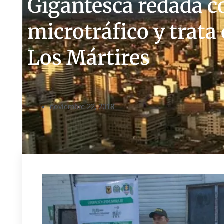
Gigantesca redada c
microtráfico y trata
Los Mártires
noviembre 22, 2018