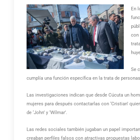
En l
func
públ
con 
trat
huye
Se c
cumplía una función específica en la trata de personas
Las investigaciones indican que desde Cúcuta un hom
mujeres para después contactarlas con ‘Cristian’ quien
de ‘John’ y ‘Wílmar’.
Las redes sociales también jugaban un papel importan
creaban perfiles falsos con atractivas propuestas labor