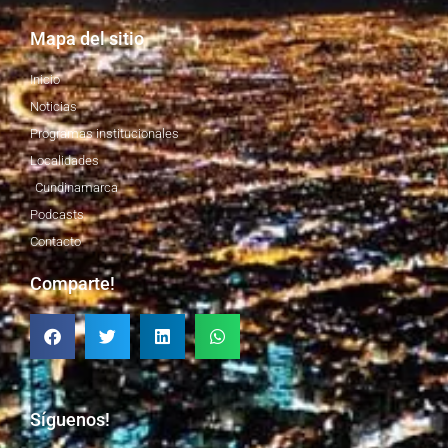
Mapa del sitio
Inicio
Noticias
Programas institucionales
Localidades
Cundinamarca
Podcasts
Contacto
Comparte!
Síguenos!