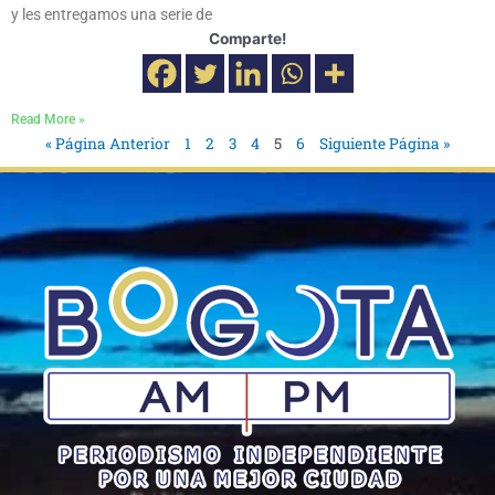
y les entregamos una serie de
Comparte!
Read More »
« Página Anterior
1
2
3
4
5
6
Siguiente Página »