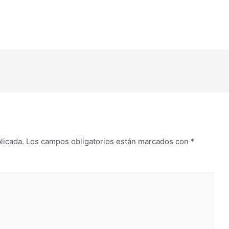
flecha
arriba/abajo
para
aumentar
o
disminuir
el
volumen.
licada.
Los campos obligatorios están marcados con
*