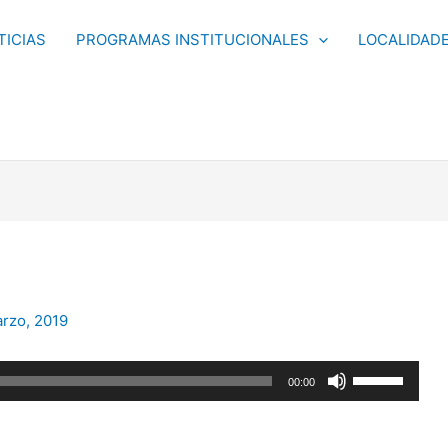
TICIAS
PROGRAMAS INSTITUCIONALES
LOCALIDAD
rzo, 2019
Utiliza
00:00
las
teclas
de