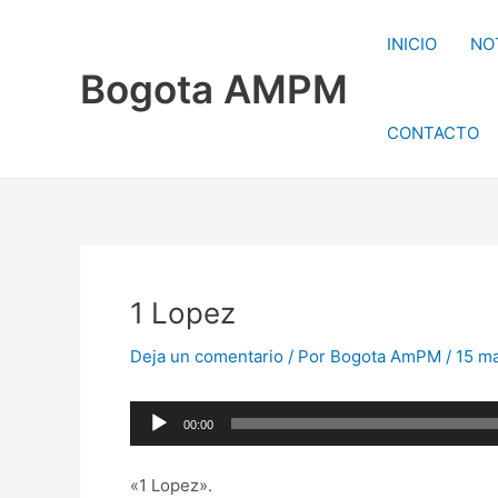
Ir
al
INICIO
NO
contenido
Bogota AMPM
CONTACTO
1 Lopez
Deja un comentario
/ Por
Bogota AmPM
/
15 ma
Reproductor
00:00
de
audio
«1 Lopez».