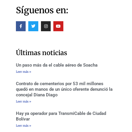
Síguenos en:
F
T
I
Y
a
w
n
o
c
i
s
u
e
t
t
t
b
t
a
u
o
e
g
b
o
r
r
e
Últimas noticias
k
a
-
m
f
Un paso más da el cable aéreo de Soacha
Leer más »
Contrato de cementerios por 53 mil millones
quedó en manos de un único oferente denunció la
concejal Diana Diago
Leer más »
Hay ya operador para TransmiCable de Ciudad
Bolívar
Leer más »