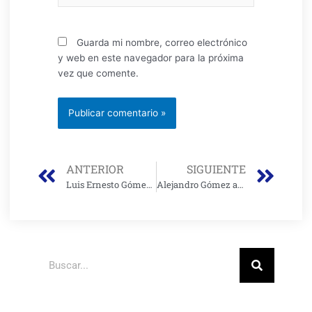
Guarda mi nombre, correo electrónico
y web en este navegador para la próxima
vez que comente.
Prev
Nex
ANTERIOR
SIGUIENTE
Luis Ernesto Gómez, el primer nombre oficial del gabinete de Claudia López, dirigirá la Secretaría de Gobierno
Alejandro Gómez asumirá la cartera de salud del distrito en la administración de Claudia López
Buscar