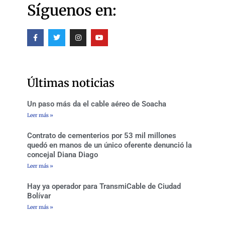
Síguenos en:
F
T
I
Y
a
w
n
o
c
i
s
u
e
t
t
t
b
t
a
u
o
e
g
b
o
r
r
e
Últimas noticias
k
a
-
m
f
Un paso más da el cable aéreo de Soacha
Leer más »
Contrato de cementerios por 53 mil millones
quedó en manos de un único oferente denunció la
concejal Diana Diago
Leer más »
Hay ya operador para TransmiCable de Ciudad
Bolívar
Leer más »