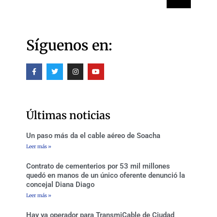
Síguenos en:
F
T
I
Y
a
w
n
o
c
i
s
u
e
t
t
t
b
t
a
u
o
e
g
b
o
r
r
e
Últimas noticias
k
a
-
m
f
Un paso más da el cable aéreo de Soacha
Leer más »
Contrato de cementerios por 53 mil millones
quedó en manos de un único oferente denunció la
concejal Diana Diago
Leer más »
Hay ya operador para TransmiCable de Ciudad