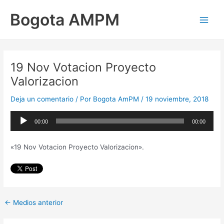
Ir
Main
Bogota AMPM
al
Men
contenido
19 Nov Votacion Proyecto
Valorizacion
Deja un comentario
/ Por
Bogota AmPM
/
19 noviembre, 2018
Reproductor
00:00
00:00
de
audio
«19 Nov Votacion Proyecto Valorizacion».
←
Medios anterior