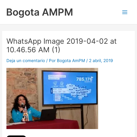
Ir
Main
Bogota AMPM
al
Men
contenido
WhatsApp Image 2019-04-02 at
10.46.56 AM (1)
Deja un comentario
/ Por
Bogota AmPM
/
2 abril, 2019