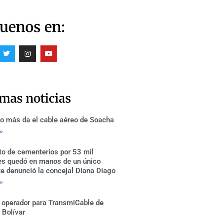
uenos en:
T
I
Y
w
n
o
i
s
u
t
t
t
t
a
u
e
g
b
r
r
e
imas noticias
a
m
o más da el cable aéreo de Soacha
 »
to de cementerios por 53 mil
es quedó en manos de un único
te denunció la concejal Diana Diago
 »
 operador para TransmiCable de
 Bolívar