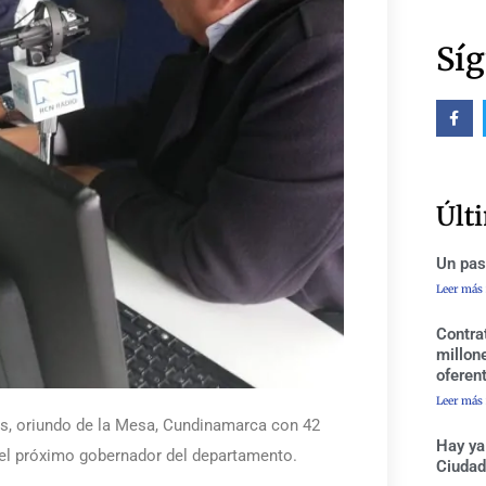
Síg
F
a
c
e
b
o
o
Últ
k
-
f
Un pas
Leer más
Contra
millon
oferen
Leer más
des, oriundo de la Mesa, Cundinamarca con 42
Hay ya
 el próximo gobernador del departamento.
Ciudad