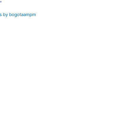
 »
s by bogotaampm