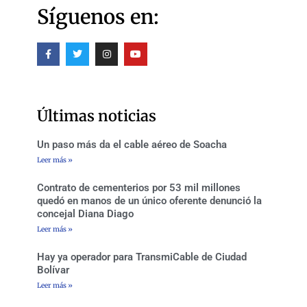
Síguenos en:
F
T
I
Y
a
w
n
o
c
i
s
u
e
t
t
t
b
t
a
u
o
e
g
b
o
r
r
e
Últimas noticias
k
a
-
m
f
Un paso más da el cable aéreo de Soacha
Leer más »
Contrato de cementerios por 53 mil millones
quedó en manos de un único oferente denunció la
concejal Diana Diago
Leer más »
Hay ya operador para TransmiCable de Ciudad
Bolívar
Leer más »