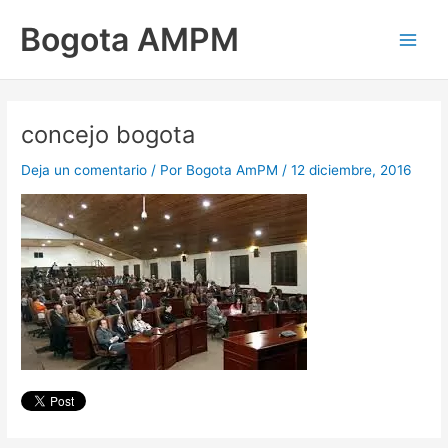
Ir
Main
Bogota AMPM
al
Men
contenido
concejo bogota
Deja un comentario
/ Por
Bogota AmPM
/
12 diciembre, 2016