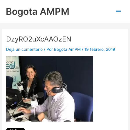
Ir
Main
Bogota AMPM
al
Men
contenido
DzyRO2uXcAAOzEN
Deja un comentario
/ Por
Bogota AmPM
/
19 febrero, 2019