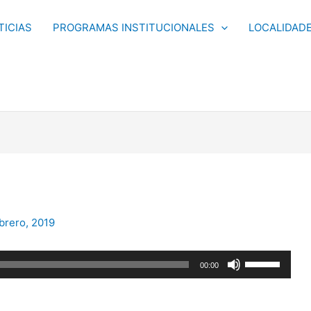
TICIAS
PROGRAMAS INSTITUCIONALES
LOCALIDAD
brero, 2019
Utiliza
00:00
las
teclas
de