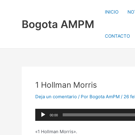
Ir
al
INICIO
NO
contenido
Bogota AMPM
CONTACTO
1 Hollman Morris
Deja un comentario
/ Por
Bogota AmPM
/
26 fe
Reproductor
00:00
de
audio
«1 Hollman Morris».