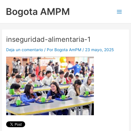
Ir
Main
Bogota AMPM
al
Men
contenido
inseguridad-alimentaria-1
Deja un comentario
/ Por
Bogota AmPM
/
23 mayo, 2025