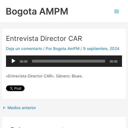
Ir
Main
Bogota AMPM
al
Men
contenido
Entrevista Director CAR
Deja un comentario
/ Por
Bogota AmPM
/
9 septiembre, 2024
Reproductor
00:00
00:00
de
audio
«Entrevista Director CAR». Género: Blues.
←
Medios anterior