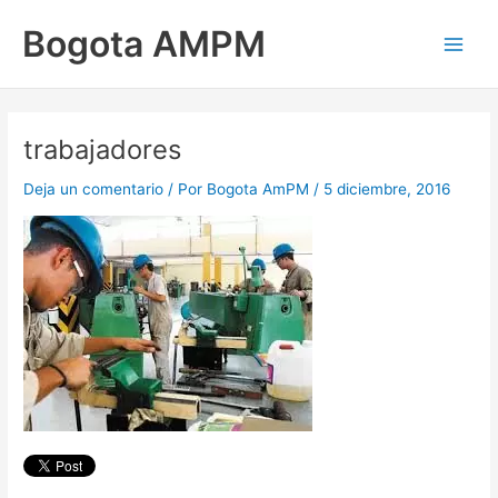
Ir
Main
Bogota AMPM
al
Men
contenido
trabajadores
Deja un comentario
/ Por
Bogota AmPM
/
5 diciembre, 2016