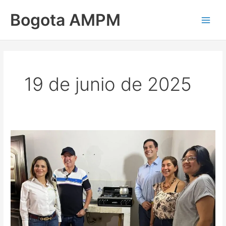
Ir
Main
Bogota AMPM
al
Men
contenido
19 de junio de 2025
Vanti
Al
Aire
–
Más
servicio
de
Gas
para