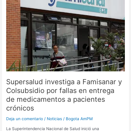
Famisanar
y
Colsubsidio
por
fallas
en
entrega
de
medicamentos
a
pacientes
crónicos
Supersalud investiga a Famisanar y
Colsubsidio por fallas en entrega
de medicamentos a pacientes
crónicos
Deja un comentario
/
Noticias
/
Bogota AmPM
La Superintendencia Nacional de Salud inició una