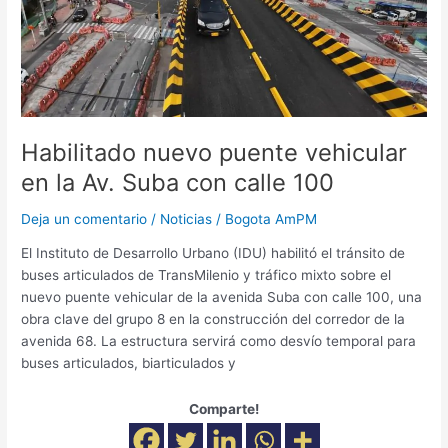
la
Av.
Suba
con
calle
100
Habilitado nuevo puente vehicular
en la Av. Suba con calle 100
Deja un comentario
/
Noticias
/
Bogota AmPM
El Instituto de Desarrollo Urbano (IDU) habilitó el tránsito de
buses articulados de TransMilenio y tráfico mixto sobre el
nuevo puente vehicular de la avenida Suba con calle 100, una
obra clave del grupo 8 en la construcción del corredor de la
avenida 68. La estructura servirá como desvío temporal para
buses articulados, biarticulados y
Comparte!