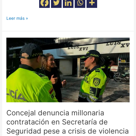
Leer más »
Concejal
denuncia
millonaria
contratación
en
Secretaría
de
Seguridad
pese
a
crisis
Concejal denuncia millonaria
de
contratación en Secretaría de
violencia
en
Seguridad pese a crisis de violencia
Bogotá